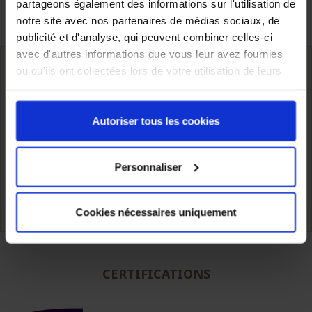
partageons également des informations sur l'utilisation de
Contactez-nous
notre site avec nos partenaires de médias sociaux, de
publicité et d'analyse, qui peuvent combiner celles-ci
avec d'autres informations que vous leur avez fournies
ou qu'ils ont collectées lors de votre utilisation de leurs
services.
Livraison à l’international,
Stockage proche de nos clients
Autoriser tous les cookies
du simple fût au camion complet
Personnaliser
Expertise technique de nos
Prix compétitifs
équipes.
Cookies nécessaires uniquement
CERTIFICATIONS