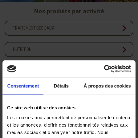
Nos produits par activité
chevron_right
TRAITEMENT DES EAUX
chevron_right
NUTRITION
chevron_right
CHIMIE
Consentement
Détails
À propos des cookies
chevron_right
POUDRES METALLIQUES
Ce site web utilise des cookies.
Une structure souple et réactive, à taille humaine à
l’écoute de ses clients, spécialisée dans la fourniture
Les cookies nous permettent de personnaliser le contenu
de produits chimiques pour l’industrie.
et les annonces, d'offrir des fonctionnalités relatives aux
médias sociaux et d'analyser notre trafic. Nous