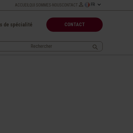

keyboard_arrow_down
FR
ACCUEIL
QUI SOMMES-NOUS
CONTACT
s de spécialité
CONTACT
