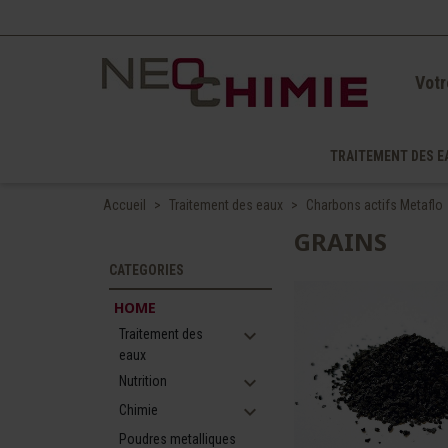
Votr
TRAITEMENT DES E
Accueil
Traitement des eaux
Charbons actifs Metaflo
GRAINS
CATEGORIES
HOME
expand_more
Traitement des
eaux
expand_more
Nutrition
expand_more
Chimie
Poudres metalliques