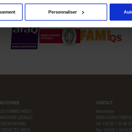
CERTIFICATIONS
quement
Personnaliser
Aut
NEOCHIMIE
CONTACT
QUI SOMMES-NOUS
Neochimie
MENTIONS LÉGALES
95054 CERGY PONTOI
CERTIFICATIONS
Tél: +33 (0) 1 34 40 3
CONTACTEZ-NOUS
Fax: +33 (0) 1 34 64 0