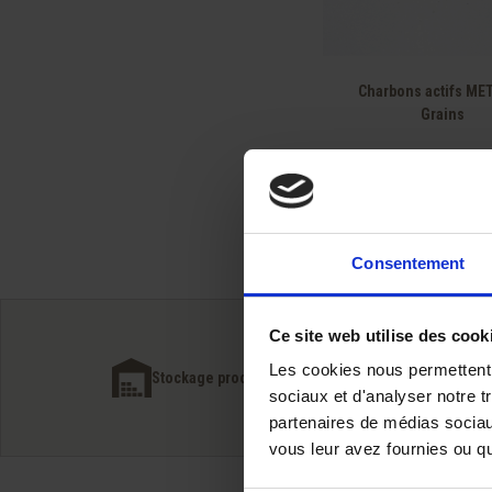
Aperçu rapid

Charbons actifs ME
Grains
Consentement
Ce site web utilise des cook
Livraison 
Les cookies nous permettent d
Stockage proche de nos clients
du simple
sociaux et d'analyser notre t
partenaires de médias sociaux
vous leur avez fournies ou qu'