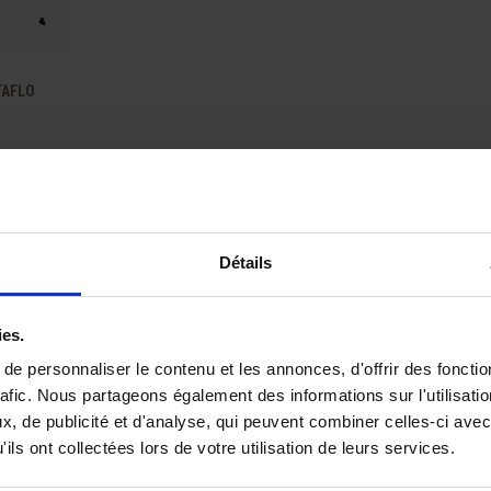
e
TAFLO
Affichage 1-1 de 1 article(s)
Détails
ies.
à l’international,
Expertise technique de nos
e personnaliser le contenu et les annonces, d'offrir des fonctio
Prix compétit
 fût au camion complet
équipes.
rafic. Nous partageons également des informations sur l'utilisati
, de publicité et d'analyse, qui peuvent combiner celles-ci avec
ils ont collectées lors de votre utilisation de leurs services.