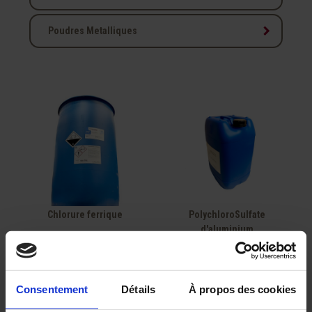
keyboard_arrow_right
Poudres Metalliques
Chlorure ferrique
PolychloroSulfate
d'aluminium
Consentement
Détails
À propos des cookies