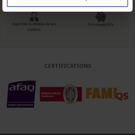
du simple fût au camion complet
Expertise technique de nos
Prix compétitifs
équipes.
CERTIFICATIONS