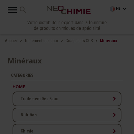

search
keyboard_arrow_down
FR
Votre distributeur expert dans la fourniture
de produits chimiques de spécialité
Accueil
Traitement des eaux
Coagulants COS
Minéraux
Minéraux
CATEGORIES
HOME
keyboard_arrow_right
Traitement Des Eaux
keyboard_arrow_right
Nutrition
keyboard_arrow_right
Chimie