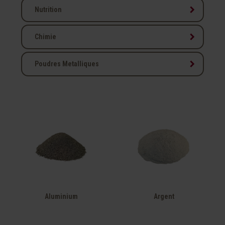
keyboard_arrow_right
Nutrition
keyboard_arrow_right
Chimie
keyboard_arrow_right
Poudres Metalliques
Aluminium
Argent