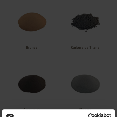
Bronze
Carbure de Titane
Carbure de
Chrome
Tungstène