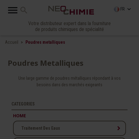

search
keyboard_arrow_down
FR
Votre distributeur expert dans la fourniture
de produits chimiques de spécialité
Accueil
Poudres metalliques
Poudres Metalliques
Une large gamme de poudres métalliques répondant à vos
besoins dans des marchés exigeants
CATEGORIES
HOME
keyboard_arrow_right
Traitement Des Eaux