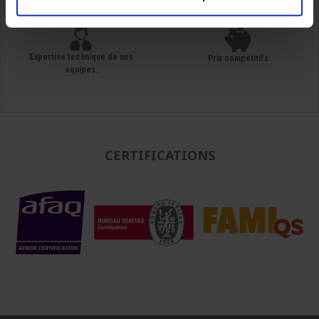
du simple fût au camion complet
Expertise technique de nos
Prix compétitifs
équipes.
CERTIFICATIONS