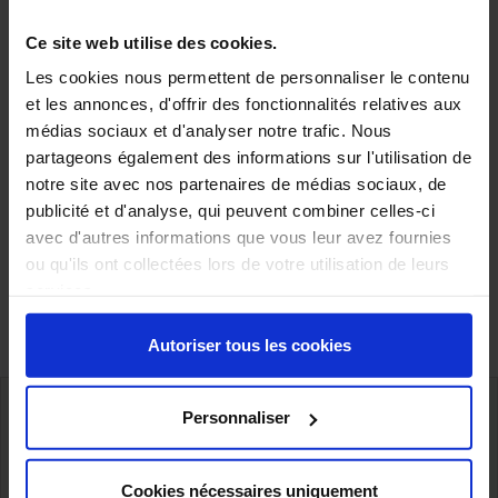
Ce site web utilise des cookies.
Les cookies nous permettent de personnaliser le contenu
et les annonces, d'offrir des fonctionnalités relatives aux
médias sociaux et d'analyser notre trafic. Nous
MC 82 et MC 85: Base
MC 86: Base Esters
partageons également des informations sur l'utilisation de
Polyéther polyols
d'alcools modifiés
notre site avec nos partenaires de médias sociaux, de
publicité et d'analyse, qui peuvent combiner celles-ci
avec d'autres informations que vous leur avez fournies
Affichage 1-4 de 4 article(s)
ou qu'ils ont collectées lors de votre utilisation de leurs
services.
Autoriser tous les cookies
Personnaliser
Livraison à l’international,
Stockage proche de nos clients
Cookies nécessaires uniquement