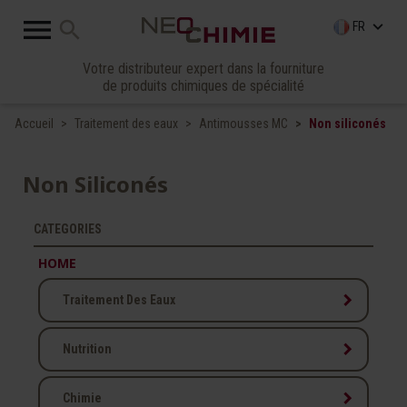

search
keyboard_arrow_down
FR
Votre distributeur expert dans la fourniture
de produits chimiques de spécialité
Accueil
Traitement des eaux
Antimousses MC
Non siliconés
Non Siliconés
CATEGORIES
HOME
keyboard_arrow_right
Traitement Des Eaux
keyboard_arrow_right
Nutrition
keyboard_arrow_right
Chimie