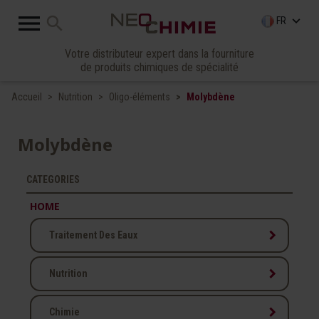

search
keyboard_arrow_down
FR
Votre distributeur expert dans la fourniture
de produits chimiques de spécialité
Accueil
Nutrition
Oligo-éléments
Molybdène
Molybdène
CATEGORIES
HOME
keyboard_arrow_right
Traitement Des Eaux
keyboard_arrow_right
Nutrition
keyboard_arrow_right
Chimie