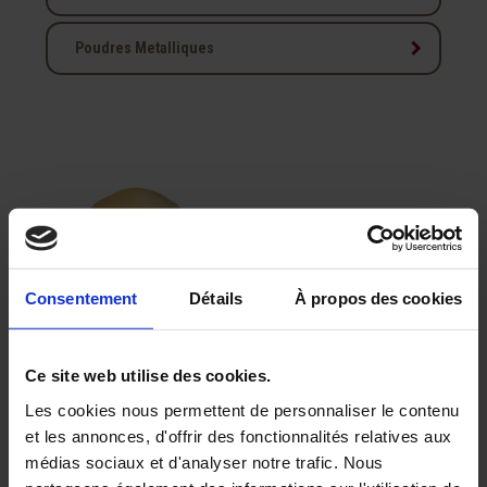
keyboard_arrow_right
Poudres Metalliques
Consentement
Détails
À propos des cookies
Molybdate de Sodium
Ce site web utilise des cookies.
Les cookies nous permettent de personnaliser le contenu
Affichage 1-1 de 1 article(s)
et les annonces, d'offrir des fonctionnalités relatives aux
médias sociaux et d'analyser notre trafic. Nous