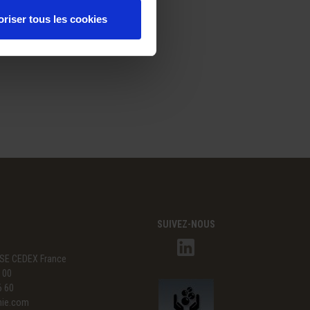
oriser tous les cookies
SUIVEZ-NOUS
SE CEDEX France
3 00
6 60
mie.com