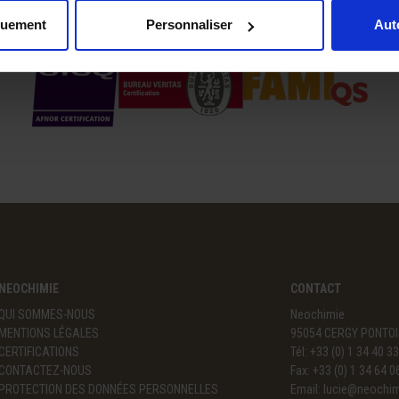
CERTIFICATIONS
quement
Personnaliser
Aut
NEOCHIMIE
CONTACT
QUI SOMMES-NOUS
Neochimie
MENTIONS LÉGALES
95054 CERGY PONTOI
CERTIFICATIONS
Tél: +33 (0) 1 34 40 3
CONTACTEZ-NOUS
Fax: +33 (0) 1 34 64 0
PROTECTION DES DONNÉES PERSONNELLES
Email:
lucie@neochi