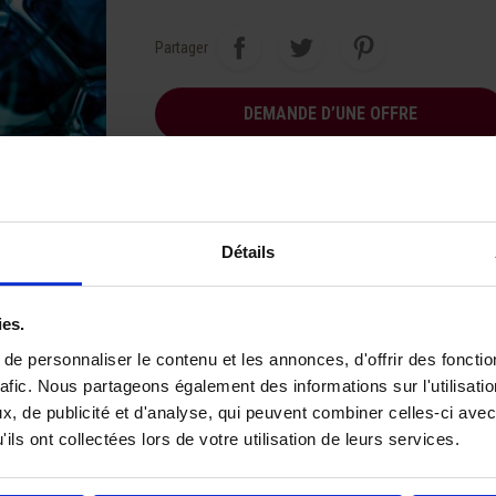
Partager
DEMANDE D’UNE OFFRE
Détails
ies.
à l’international,
Expertise technique de nos
Prix compétit
e personnaliser le contenu et les annonces, d'offrir des fonctio
 fût au camion complet
équipes.
rafic. Nous partageons également des informations sur l'utilisati
, de publicité et d'analyse, qui peuvent combiner celles-ci avec
ils ont collectées lors de votre utilisation de leurs services.