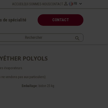

keyboard_arrow_down
FR
ACCUEIL
QUI SOMMES-NOUS
CONTACT
s de spécialité
CONTACT

LYÉTHER POLYOLS
les évaporateurs.
 ne vendons pas aux particuliers).
Emballage
:
bidon 25 kg