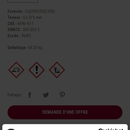
Formula :
Cu(CH3COO)2.H2O
Teneur :
Cu 31% min
CAS :
6046-93-1
EINECS :
205-553-3
Ecode :
3b401
Emballage
:
fût 25 kg
Partager
DEMANDE D’UNE OFFRE