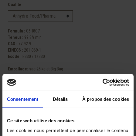
Qualite
Formula :
C6H8O7
Teneur :
99.8% min
CAS :
77-92-9
EINECS :
201-069-1
Ecode :
E330 / 1a330
Emballage
:
sac 25 kg et Big Bag
Consentement
Détails
À propos des cookies
Partager
Ce site web utilise des cookies.
Les cookies nous permettent de personnaliser le contenu