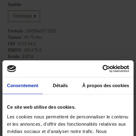
Qualite
Formula :
C6H5Na3O7.2H2O
Teneur :
99.7% min
CAS :
6132-04-3
EINECS :
200-675-3
Ecode :
E331iii
Emballage
:
sac 25 kg et Big Bag
Consentement
Détails
À propos des cookies
Partager
Ce site web utilise des cookies.
DEMANDE D’UNE OFFRE
Les cookies nous permettent de personnaliser le contenu
et les annonces, d'offrir des fonctionnalités relatives aux
médias sociaux et d'analyser notre trafic. Nous