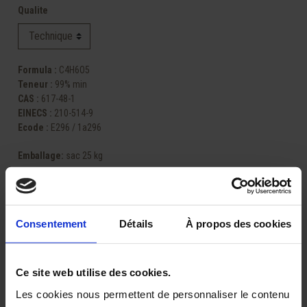
Qualite
Formula :
C4H6O5
Teneur :
99% min
CAS :
617-48-1
EINECS :
210-514-9
Ecode :
E296 / 1a296
Emballage
:
sac 25 kg
Consentement
Détails
À propos des cookies
Partager
Ce site web utilise des cookies.
Les cookies nous permettent de personnaliser le contenu